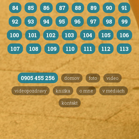
84
85
86
87
88
89
90
91
92
93
94
95
96
97
98
99
100
101
102
103
104
105
106
107
108
109
110
111
112
113
0905 455 256
domov
foto
video
videopozdravy
knižka
o mne
v médiách
kontakt