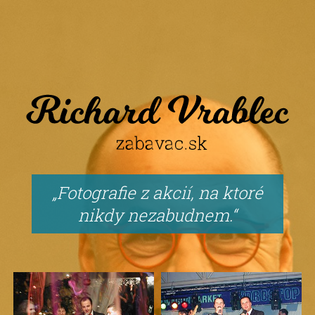
Fotografie z akcií, na ktoré
nikdy nezabudnem.