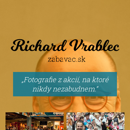
Fotografie z akcií, na ktoré
nikdy nezabudnem.