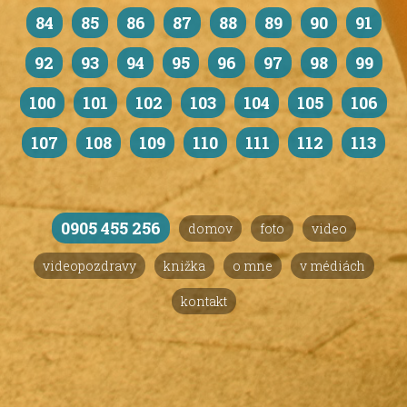
84
85
86
87
88
89
90
91
92
93
94
95
96
97
98
99
100
101
102
103
104
105
106
107
108
109
110
111
112
113
0905 455 256
domov
foto
video
videopozdravy
knižka
o mne
v médiách
kontakt