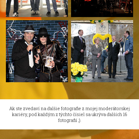
Ak ste zvedaví na ďalšie fotografie z mojej moderátorskej
kariéry, pod každým z týchto čísiel sa ukrýva ďalších 16
fotografií ;).