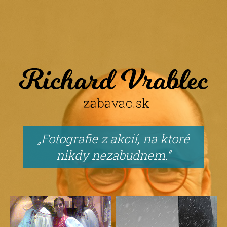
Fotografie z akcií, na ktoré
nikdy nezabudnem.