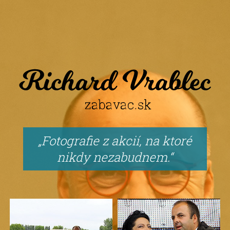
Fotografie z akcií, na ktoré
nikdy nezabudnem.