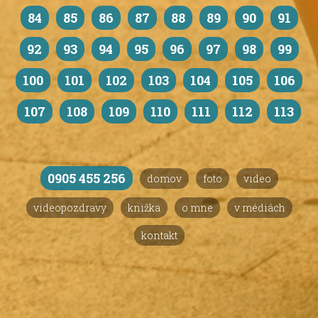
84
85
86
87
88
89
90
91
92
93
94
95
96
97
98
99
100
101
102
103
104
105
106
107
108
109
110
111
112
113
0905 455 256
domov
foto
video
videopozdravy
knižka
o mne
v médiách
kontakt