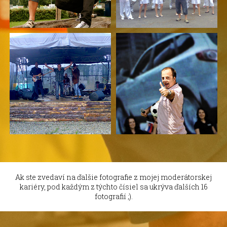
Ak ste zvedaví na ďalšie fotografie z mojej moderátorskej
kariéry, pod každým z týchto čísiel sa ukrýva ďalších 16
fotografií ;).