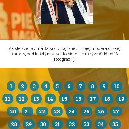
Ak ste zvedaví na ďalšie fotografie z mojej moderátorskej
kariéry, pod každým z týchto čísiel sa ukrýva ďalších 16
fotografií ;).
1
2
3
4
5
6
7
8
9
10
11
12
13
14
15
16
17
18
19
20
21
22
23
24
25
26
27
28
29
30
31
32
33
34
35