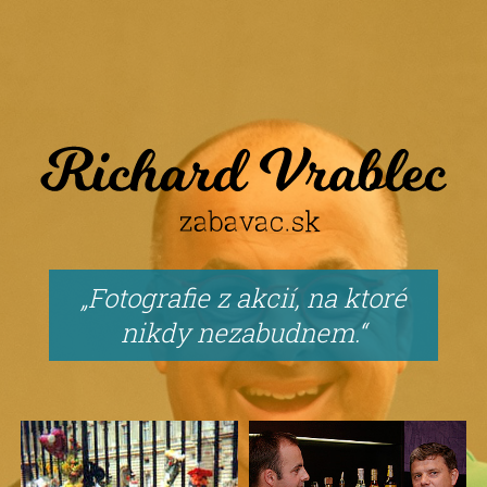
Fotografie z akcií, na ktoré
nikdy nezabudnem.