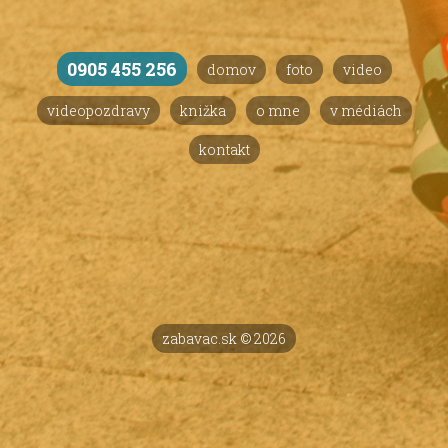
0905 455 256
domov
foto
video
videopozdravy
knižka
o mne
v médiách
kontakt
zabavac.sk © 2026