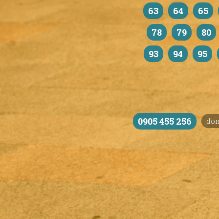
63
64
65
78
79
80
93
94
95
0905 455 256
do