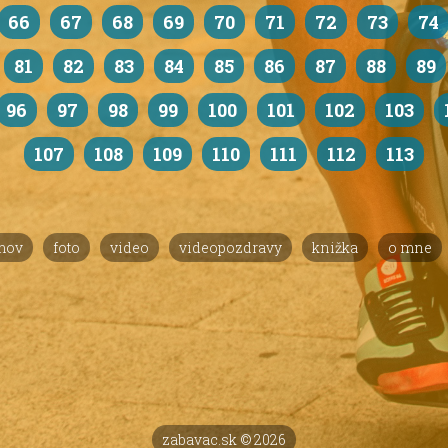
66
67
68
69
70
71
72
73
74
81
82
83
84
85
86
87
88
89
96
97
98
99
100
101
102
103
107
108
109
110
111
112
113
mov
foto
video
videopozdravy
knižka
o mne
zabavac.sk © 2026