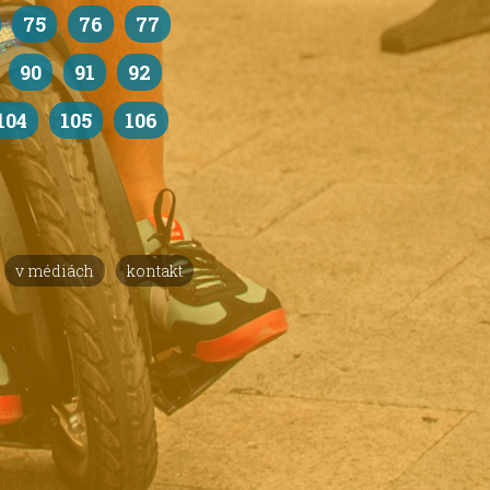
75
76
77
90
91
92
104
105
106
v médiách
kontakt