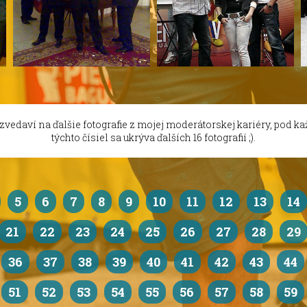
 zvedaví na ďalšie fotografie z mojej moderátorskej kariéry, pod k
týchto čísiel sa ukrýva ďalších 16 fotografií ;).
5
6
7
8
9
10
11
12
13
14
21
22
23
24
25
26
27
28
29
36
37
38
39
40
41
42
43
44
51
52
53
54
55
56
57
58
59