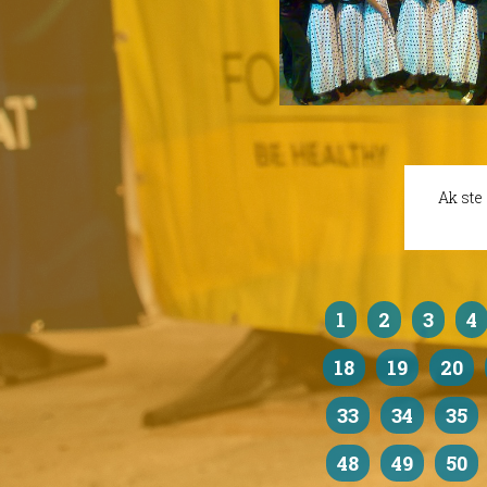
Ak ste
1
2
3
4
18
19
20
33
34
35
48
49
50