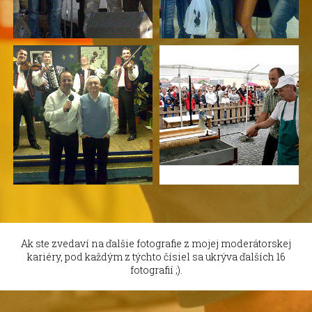
Ak ste zvedaví na ďalšie fotografie z mojej moderátorskej
kariéry, pod každým z týchto čísiel sa ukrýva ďalších 16
fotografií ;).