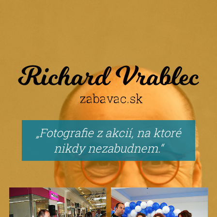
Fotografie z akcií, na ktoré
nikdy nezabudnem.