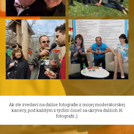
Ak ste zvedaví na ďalšie fotografie z mojej moderátorskej
kariéry, pod každým z týchto čísiel sa ukrýva ďalších 16
fotografií ;).