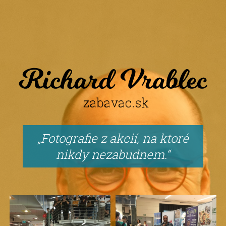
Fotografie z akcií, na ktoré
nikdy nezabudnem.