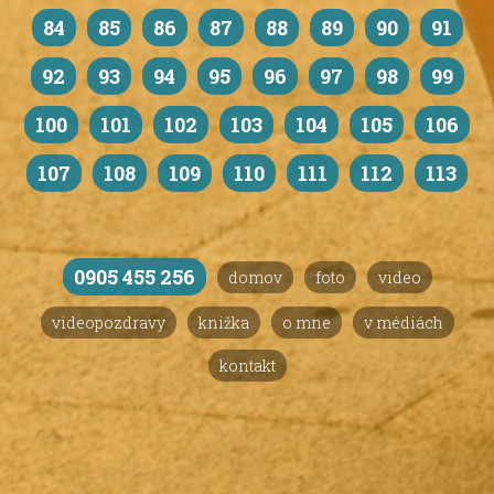
84
85
86
87
88
89
90
91
92
93
94
95
96
97
98
99
100
101
102
103
104
105
106
107
108
109
110
111
112
113
0905 455 256
domov
foto
video
videopozdravy
knižka
o mne
v médiách
kontakt