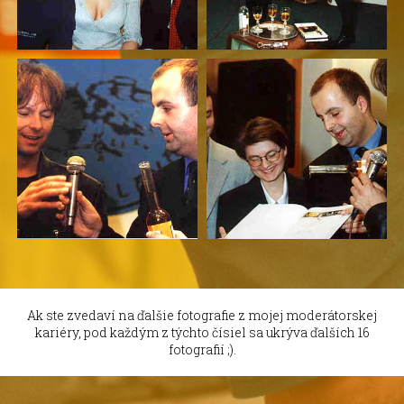
Ak ste zvedaví na ďalšie fotografie z mojej moderátorskej
kariéry, pod každým z týchto čísiel sa ukrýva ďalších 16
fotografií ;).