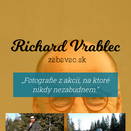
Fotografie z akcií, na ktoré
nikdy nezabudnem.