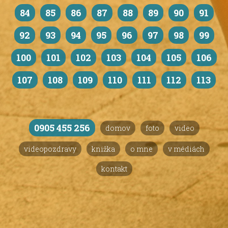
84
85
86
87
88
89
90
91
92
93
94
95
96
97
98
99
100
101
102
103
104
105
106
107
108
109
110
111
112
113
0905 455 256
domov
foto
video
videopozdravy
knižka
o mne
v médiách
kontakt