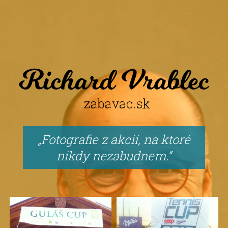
Fotografie z akcií, na ktoré
nikdy nezabudnem.