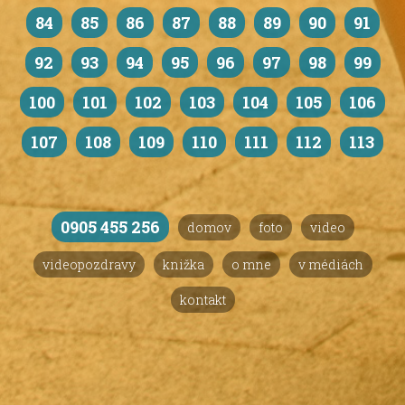
84
85
86
87
88
89
90
91
92
93
94
95
96
97
98
99
100
101
102
103
104
105
106
107
108
109
110
111
112
113
0905 455 256
domov
foto
video
videopozdravy
knižka
o mne
v médiách
kontakt