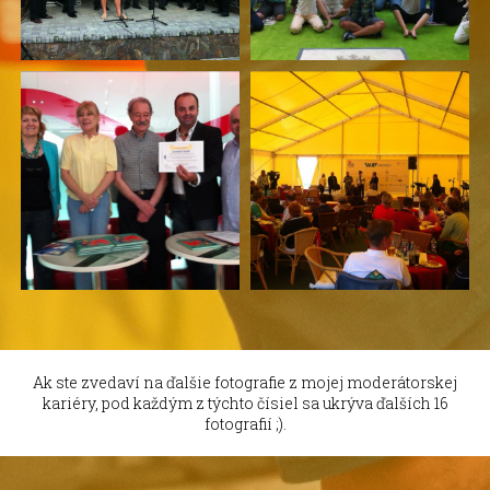
Ak ste zvedaví na ďalšie fotografie z mojej moderátorskej
kariéry, pod každým z týchto čísiel sa ukrýva ďalších 16
fotografií ;).