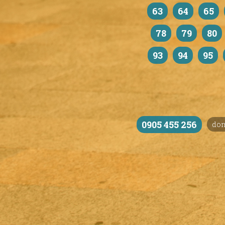
63
64
65
78
79
80
93
94
95
0905 455 256
do