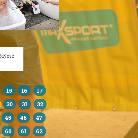
aždým z
15
16
17
30
31
32
45
46
47
60
61
62