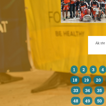
Ak ste
1
2
3
4
18
19
20
33
34
35
48
49
50