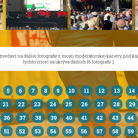
 zvedaví na ďalšie fotografie z mojej moderátorskej kariéry, pod k
týchto čísiel sa ukrýva ďalších 16 fotografií ;).
5
6
7
8
9
10
11
12
13
14
21
22
23
24
25
26
27
28
29
36
37
38
39
40
41
42
43
44
51
52
53
54
55
56
57
58
59