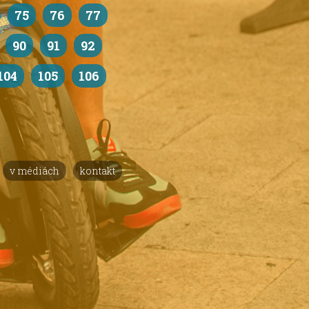
75
76
77
90
91
92
104
105
106
v médiách
kontakt