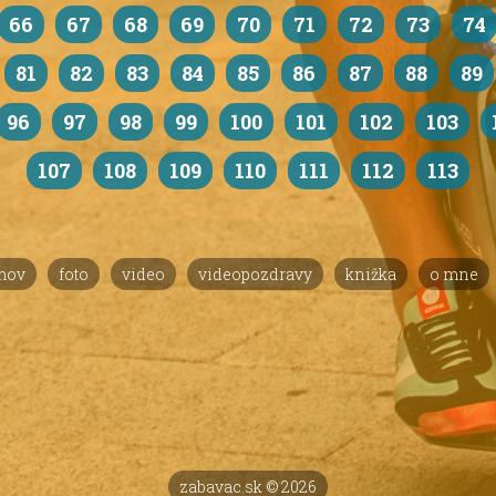
66
67
68
69
70
71
72
73
74
81
82
83
84
85
86
87
88
89
96
97
98
99
100
101
102
103
107
108
109
110
111
112
113
mov
foto
video
videopozdravy
knižka
o mne
zabavac.sk © 2026