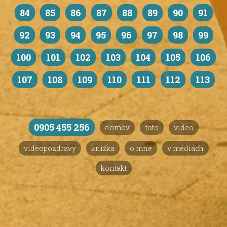
84
85
86
87
88
89
90
91
92
93
94
95
96
97
98
99
100
101
102
103
104
105
106
107
108
109
110
111
112
113
0905 455 256
domov
foto
video
videopozdravy
knižka
o mne
v médiách
kontakt