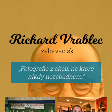
Fotografie z akcií, na ktoré
nikdy nezabudnem.