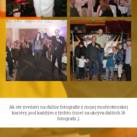
Ak ste zvedaví na ďalšie fotografie z mojej moderátorskej
kariéry, pod každým z týchto čísiel sa ukrýva ďalších 16
fotografií ;).